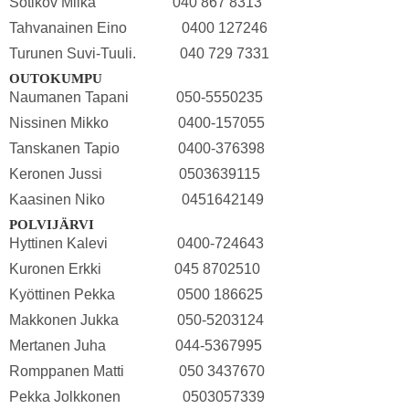
Sotikov Miika 040 867 8313
Tahvanainen Eino 0400 127246
Turunen Suvi-Tuuli. 040 729 7331
OUTOKUMPU
Naumanen Tapani 050-5550235
Nissinen Mikko 0400-157055
Tanskanen Tapio 0400-376398
Keronen Jussi 0503639115
Kaasinen Niko 0451642149
POLVIJÄRVI
Hyttinen Kalevi 0400-724643
Kuronen Erkki 045 8702510
Kyöttinen Pekka 0500 186625
Makkonen Jukka 050-5203124
Mertanen Juha 044-5367995
Romppanen Matti 050 3437670
Pekka Jolkkonen 0503057339