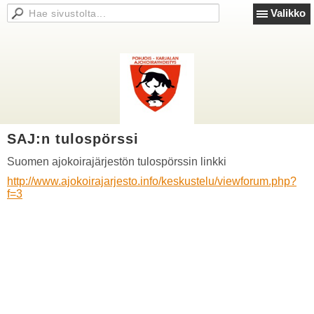
Valikko
SAJ:n tulospörssi
Suomen ajokoirajärjestön tulospörssin linkki
http://www.ajokoirajarjesto.info/keskustelu/viewforum.php?
f=3